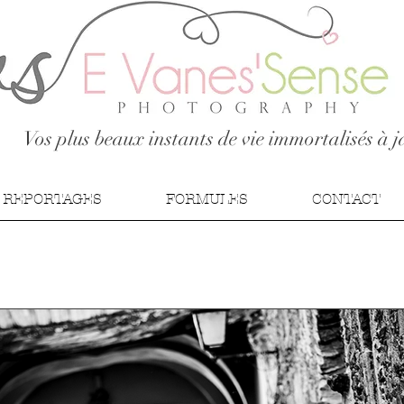
Vos plus beaux instants de vie immortalisés à j
 REPORTAGES
FORMULES
CONTACT