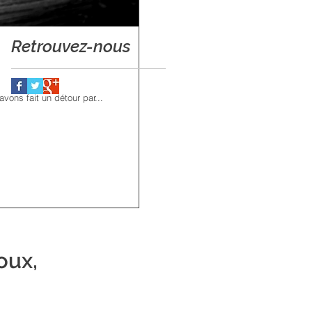
Retrouvez-nous
vons fait un détour par...
oux,