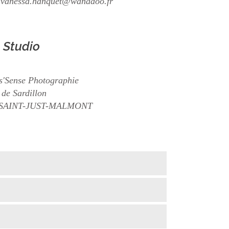
:
vanessa.hanquet@wanadoo.fr
Studio
s'Sense Photographie
 de Sardillon
 SAINT-JUST-MALMONT